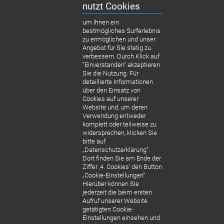
nutzt Cookies
und ohne Anreise.
um Ihnen ein
bestmögliches Surferlebnis
MEHR ERFAHREN
zu ermöglichen und unser
Angebot für Sie stetig zu
verbessern. Durch Klick auf
"Einverstanden" akzeptieren
Sie die Nutzung. Für
detaillierte Informationen
über den Einsatz von
Cookies auf unserer
Website und, um deren
Verwendung entweder
komplett oder teilweise zu
widersprechen, klicken Sie
bitte auf
„Datenschutzerklärung“.
Dort finden Sie am Ende der
Ziffer ‚4. Cookies‘ den Button
„Cookie-Einstellungen“.
Hierüber können Sie
jederzeit die beim ersten
Aufruf unserer Website
getätigten Cookie-
Einstellungen einsehen und