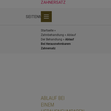
ZAHNERSATZ
SEITENMENÜ
Ablauf bei Implantaten
Ablauf bei herausnehmbarem Zahnersatz
Dauer der Zahnbehandlung
Zahnersatz (festsitzend)
Zahnersatz (herausnehmbar)
Ästhetische Zahnbehandlung
Ablauf der Behandlung
Häufig gestellte Fragen
Startseite
»
Zahnbehandlung
»
Ablauf
Der Behandlung
»
Ablauf
Bei Herausnehmbarem
Zahnersatz
ABLAUF BEI
EINEM