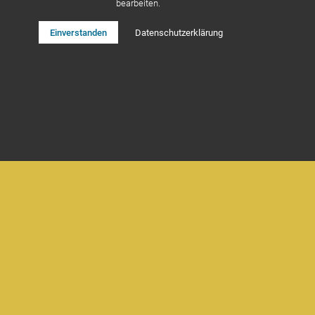
bearbeiten.
Einverstanden
Datenschutzerklärung
KOSTENBEISPIEL
Behandlung:
Wurzelbehandlung, 2
Inlays,
14 Zahnfüllungen
MEHR ERFAHREN