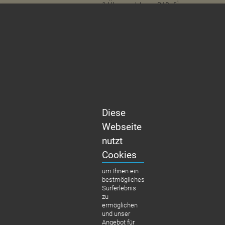
¹
1 Übernachtung: 249,-€
MEHR ERFAHREN
Diese
Webseite
nutzt
Cookies
um Ihnen ein
bestmögliches
Surferlebnis
zu
ermöglichen
und unser
Angebot für