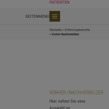
PATIENTEN
SEITENMENÜ
Vorher & Nachherbilder
Startseite
»
Erfahrungsberichte
»
Vorher Nachherbilder
VORHER-/NACHHERBILDER
Hier sehen Sie eine
Auswahl an