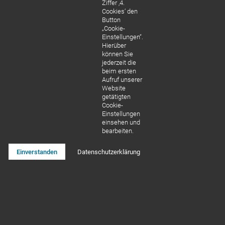
Ziffer ‚4.
Cookies‘ den
Button
„Cookie-
Einstellungen“.
Hierüber
können Sie
jederzeit die
beim ersten
Aufruf unserer
Website
getätigten
Cookie-
Einstellungen
einsehen und
bearbeiten.
Einverstanden
Datenschutzerklärung
KOSTENBEISPIEL
Behandlung:
Wurzelbehandlung, 2
Inlays,
14 Zahnfüllungen