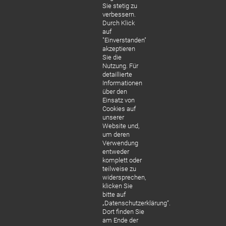
Sie stetig zu
verbessern.
Durch Klick
auf
"Einverstanden"
akzeptieren
Sie die
Nutzung. Für
VIDEO BERATUNG
detaillierte
Informationen
virtuelle Sprechstunde,
über den
bequem von zu Hause am
Einsatz von
Bildschirm und ohne
Cookies auf
unserer
Anreise.
Website und,
um deren
MEHR ERFAHREN
Verwendung
entweder
komplett oder
teilweise zu
widersprechen,
klicken Sie
bitte auf
„Datenschutzerklärung“.
Dort finden Sie
am Ende der