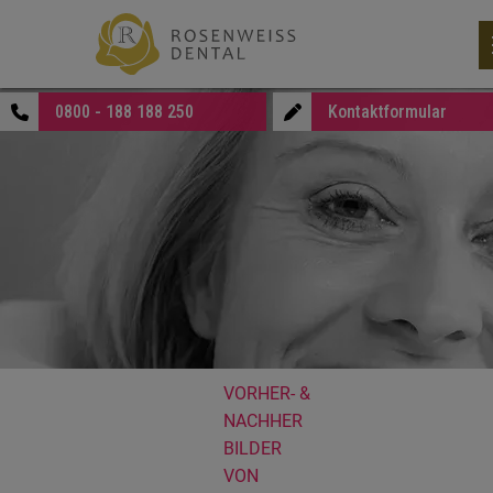
0800 - 188 188 250
Kontaktformular
VORHER- &
NACHHER
BILDER
VON