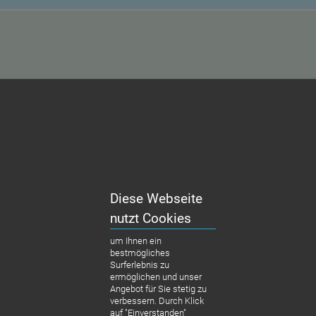
KOSTENBEISPIEL
Diese Webseite
Behandlung:
Wurzelbehandlung, 2
nutzt Cookies
Inlays,
um Ihnen ein
14 Zahnfüllungen
bestmögliches
Surferlebnis zu
MEHR ERFAHREN
ermöglichen und unser
Angebot für Sie stetig zu
verbessern. Durch Klick
auf "Einverstanden"