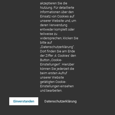
akzeptieren Sie die
Nutzung. Für detaillierte
Informationen über den
Einsatz von Cookies auf
unserer Website und, um
deren Verwendung
entweder komplett oder
teilweise zu
widersprechen, klicken Sie
bitte auf
„Datenschutzerklärung“.
Dort finden Sie am Ende
der Ziffer ‚4. Cookies‘ den
Button „Cookie-
Einstellungen“. Hierüber
können Sie jederzeit die
beim ersten Aufruf
unserer Website
getätigten Cookie-
Einstellungen einsehen
und bearbeiten.
UNSER ÄRZTE
Einverstanden
Datenschutzerklärung
TEAM
Dr. Laura Gotai und
Dr. Matthäus Vincze