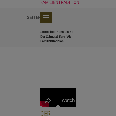
FAMILIENTRADITION
SEITENMENÜ
Modernste Ausstattung
Service & Beratung
Partner-Zahnärzte in Deutschland
Startseite
»
Zahnklinik
»
Der Zahnarzt Beruf Als
Familientradition
DER