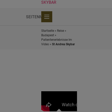
SKYBAR
SEITENMENÜ
Patientenerlebnisse im Video
All-Inclusive Angebote
Pension & Apartment
Startseite
»
Reise
»
Budapest
»
Patientenerlebnisse Im
Video
»
St Andrea Skybar