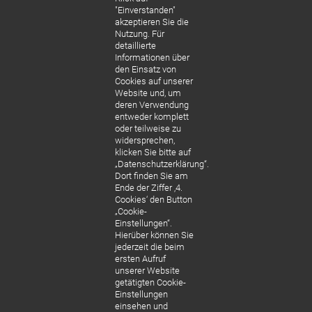
"Einverstanden"
MEHR ERFAHREN
akzeptieren Sie die
Nutzung. Für
detaillierte
Informationen über
den Einsatz von
Cookies auf unserer
Website und, um
deren Verwendung
entweder komplett
oder teilweise zu
widersprechen,
klicken Sie bitte auf
„Datenschutzerklärung“.
Dort finden Sie am
Ende der Ziffer ‚4.
Cookies‘ den Button
„Cookie-
Einstellungen“.
Hierüber können Sie
jederzeit die beim
ersten Aufruf
unserer Website
getätigten Cookie-
Einstellungen
einsehen und