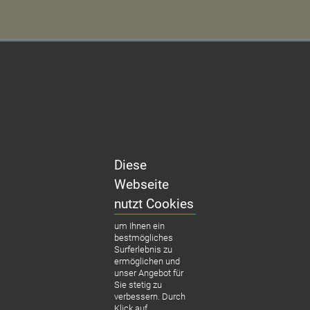
Diese
Webseite
nutzt Cookies
VIDEO BERATUNG
um Ihnen ein
virtuelle
bestmögliches
Sprechstunde,
Surferlebnis zu
ermöglichen und
bequem von zu Hause
unser Angebot für
am Bildschirm und
Sie stetig zu
ohne Anreise.
verbessern. Durch
Klick auf